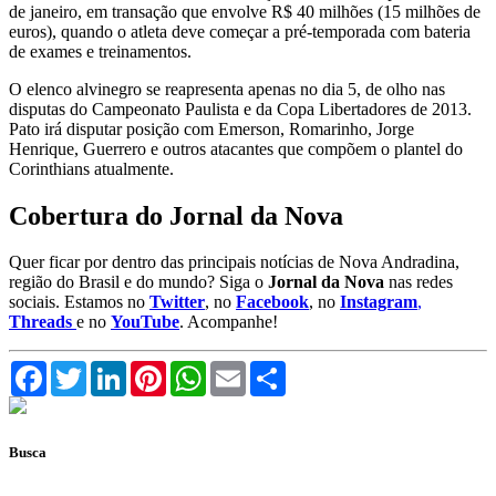
de janeiro, em transação que envolve R$ 40 milhões (15 milhões de
euros), quando o atleta deve começar a pré-temporada com bateria
de exames e treinamentos.
O elenco alvinegro se reapresenta apenas no dia 5, de olho nas
disputas do Campeonato Paulista e da Copa Libertadores de 2013.
Pato irá disputar posição com Emerson, Romarinho, Jorge
Henrique, Guerrero e outros atacantes que compõem o plantel do
Corinthians atualmente.
Cobertura do Jornal da Nova
Quer ficar por dentro das principais notícias de Nova Andradina,
região do Brasil e do mundo? Siga o
Jornal da Nova
nas redes
sociais. Estamos no
Twitter
, no
Facebook
, no
Instagram
,
Threads
e no
YouTube
. Acompanhe!
Facebook
Twitter
LinkedIn
Pinterest
WhatsApp
Email
Compartilhar
Busca