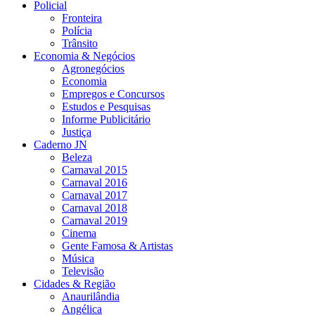
Policial
Fronteira
Polícia
Trânsito
Economia & Negócios
Agronegócios
Economia
Empregos e Concursos
Estudos e Pesquisas
Informe Publicitário
Justiça
Caderno JN
Beleza
Carnaval 2015
Carnaval 2016
Carnaval 2017
Carnaval 2018
Carnaval 2019
Cinema
Gente Famosa & Artistas
Música
Televisão
Cidades & Região
Anaurilândia
Angélica