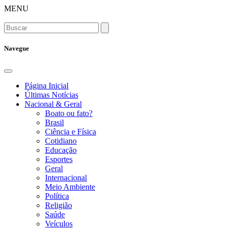
MENU
Navegue
Página Inicial
Últimas Notícias
Nacional & Geral
Boato ou fato?
Brasil
Ciência e Física
Cotidiano
Educação
Esportes
Geral
Internacional
Meio Ambiente
Política
Religião
Saúde
Veículos