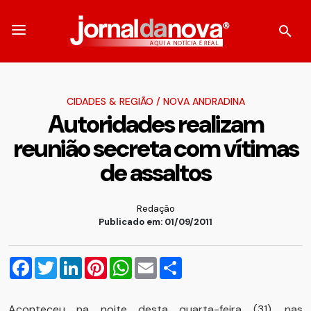
CIDADES & REGIÃO
/
NOVA ANDRADINA
Autoridades realizam
reunião secreta com vítimas
de assaltos
Redação
Publicado em: 01/09/2011
Facebook
Twitter
LinkedIn
Pinterest
WhatsApp
Email
Compartilhar
Aconteceu na noite desta quarta-feira (31), nas