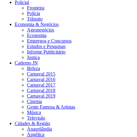
Policial
Fronteira
Polícia
Trânsito
Economia & Negócios
Agronegócios
Economia
Empregos e Concursos
Estudos e Pesquisas
Informe Publicitário
Justiça
Caderno JN
Beleza
Carnaval 2015
Carnaval 2016
Carnaval 2017
Carnaval 2018
Carnaval 2019
Cinema
Gente Famosa & Artistas
Música
Televisão
Cidades & Região
Anaurilândia
Angélica