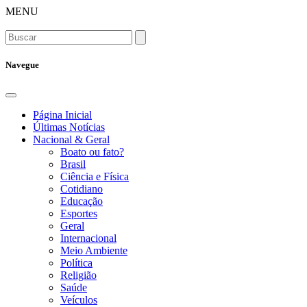
MENU
Navegue
Página Inicial
Últimas Notícias
Nacional & Geral
Boato ou fato?
Brasil
Ciência e Física
Cotidiano
Educação
Esportes
Geral
Internacional
Meio Ambiente
Política
Religião
Saúde
Veículos