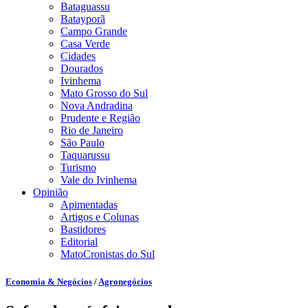
Bataguassu
Batayporã
Campo Grande
Casa Verde
Cidades
Dourados
Ivinhema
Mato Grosso do Sul
Nova Andradina
Prudente e Região
Rio de Janeiro
São Paulo
Taquarussu
Turismo
Vale do Ivinhema
Opinião
Apimentadas
Artigos e Colunas
Bastidores
Editorial
MatoCronistas do Sul
Economia & Negócios
/
Agronegócios