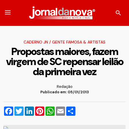
CADERNO JN
/
GENTE FAMOSA & ARTISTAS
Propostas maiores, fazem
virgem de SC repensar leilão
da primeira vez
Redação
Publicado em: 05/01/2013
Facebook
Twitter
LinkedIn
Pinterest
WhatsApp
Email
Compartilhar