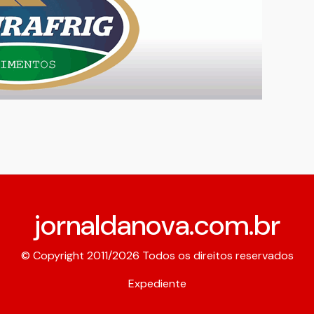
jornaldanova.com.br
© Copyright 2011/2026 Todos os direitos reservados
Expediente