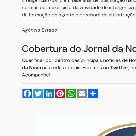
Inteligência (Abin), em fase final de tramitação na
normas para exercício da atividade de inteligência 
de formação de agente e precisará de autorização
Agência Estado
Cobertura do Jornal da N
Quer ficar por dentro das principais notícias de N
da Nova
nas redes sociais. Estamos no
Twitter
, n
Acompanhe!
Facebook
Twitter
LinkedIn
Pinterest
WhatsApp
Email
Compartilhar