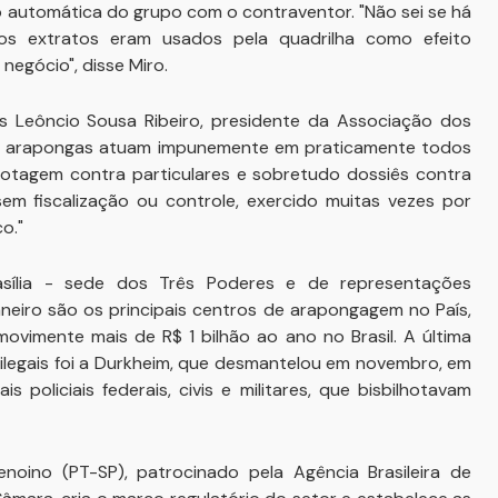
 automática do grupo com o contraventor. "Não sei se há
s extratos eram usados pela quadrilha como efeito
egócio", disse Miro.
 Leôncio Sousa Ribeiro, presidente da Associação dos
 de arapongas atuam impunemente em praticamente todos
lhotagem contra particulares e sobretudo dossiês contra
sem fiscalização ou controle, exercido muitas vezes por
o."
rasília - sede dos Três Poderes e de representações
neiro são os principais centros de arapongagem no País,
ovimente mais de R$ 1 bilhão ao ano no Brasil. A última
 ilegais foi a Durkheim, que desmantelou em novembro, em
 policiais federais, civis e militares, que bisbilhotavam
oino (PT-SP), patrocinado pela Agência Brasileira de