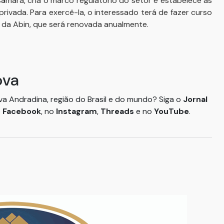
 Câmara, cria o marco regulatório do setor e estabelece as
privada. Para exercê-la, o interessado terá de fazer curso
 da Abin, que será renovada anualmente.
ova
ova Andradina, região do Brasil e do mundo? Siga o
Jornal
o
Facebook
, no
Instagram
,
Threads
e no
YouTube
.