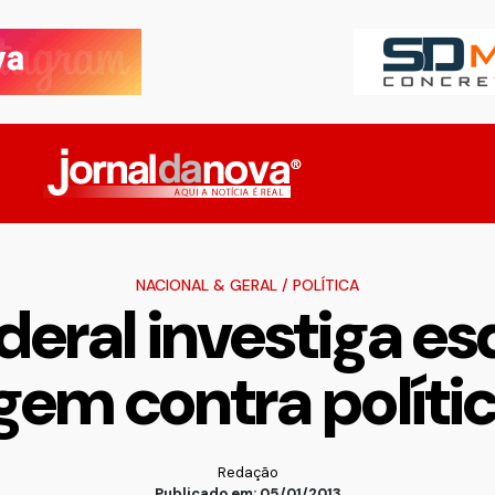
NACIONAL & GERAL
/
POLÍTICA
ederal investiga 
em contra políti
Redação
Publicado em: 05/01/2013