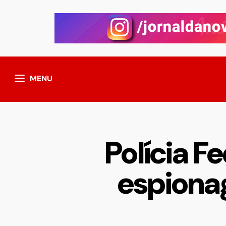
MENU
Polícia F
espionag