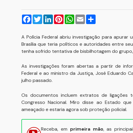
Facebook
Twitter
LinkedIn
Pinterest
WhatsApp
Email
Compartilhar
A Polícia Federal abriu investigação para apura
Brasília que teria políticos e autoridades entre s
tenha sofrido tentativa de bisbilhotagem do grupo
As investigações foram abertas a partir de inf
Federal e ao ministro da Justiça, José Eduardo C
julho passado.
Os documentos incluem extratos de ligações te
Congresso Nacional. Miro disse ao Estado que
ameaçado e estaria agora sob proteção policial.
Receba, em
primeira mão
, as princip