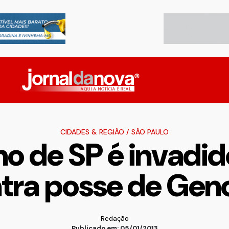
CIDADES & REGIÃO
/
SÃO PAULO
no de SP é invadi
tra posse de Gen
Redação
Publicado em: 05/01/2013