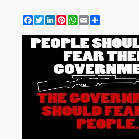
Facebook
Twitter
LinkedIn
Pinterest
WhatsApp
Email
Compartilhar