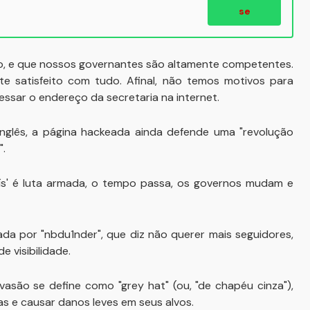
se
co, e que nossos governantes são altamente competentes.
e satisfeito com tudo. Afinal, não temos motivos para
essar o endereço da secretaria na internet.
lês, a página hackeada ainda defende uma "revolução
".
aís' é luta armada, o tempo passa, os governos mudam e
inada por "nbdu1nder", que diz não querer mais seguidores,
 visibilidade.
vasão se define como "grey hat" (ou, "de chapéu cinza"),
ras e causar danos leves em seus alvos.