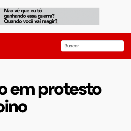
do em protesto
oino