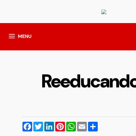
MENU
Reeducando 
Facebook
Twitter
LinkedIn
Pinterest
WhatsApp
Email
Compartilhar