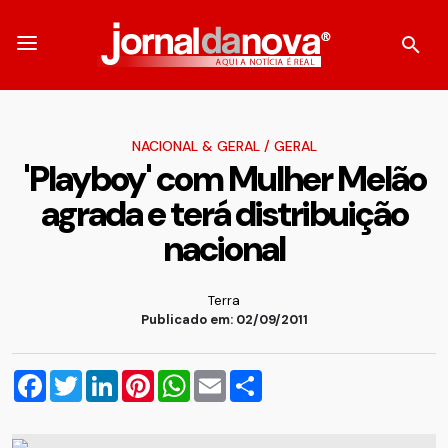
NACIONAL & GERAL
/
GERAL
'Playboy' com Mulher Melão
agrada e terá distribuição
nacional
Terra
Publicado em: 02/09/2011
Facebook
Twitter
LinkedIn
Pinterest
WhatsApp
Email
Compartilhar