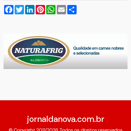
Facebook
Twitter
LinkedIn
Pinterest
WhatsApp
Email
Compartilhar
jornaldanova.com.br
© Copyright 2011/2026 Todos os direitos reservados