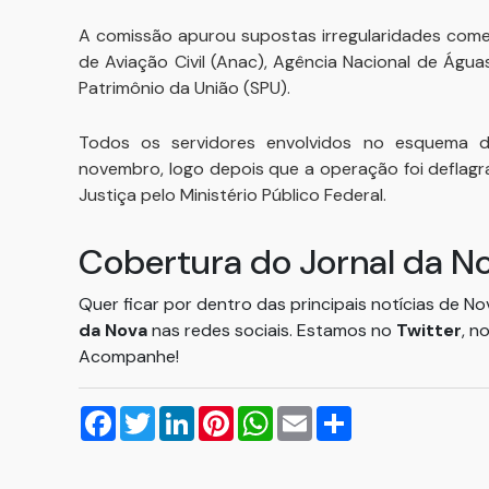
A comissão apurou supostas irregularidades come
de Aviação Civil (Anac), Agência Nacional de Águ
Patrimônio da União (SPU).
Todos os servidores envolvidos no esquema 
novembro, logo depois que a operação foi deflagra
Justiça pelo Ministério Público Federal.
Cobertura do Jornal da N
Quer ficar por dentro das principais notícias de N
da Nova
nas redes sociais. Estamos no
Twitter
, n
Acompanhe!
Facebook
Twitter
LinkedIn
Pinterest
WhatsApp
Email
Compartilhar