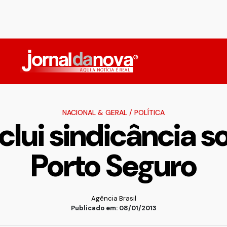
NACIONAL & GERAL
/
POLÍTICA
nclui sindicância 
Porto Seguro
Agência Brasil
Publicado em: 08/01/2013