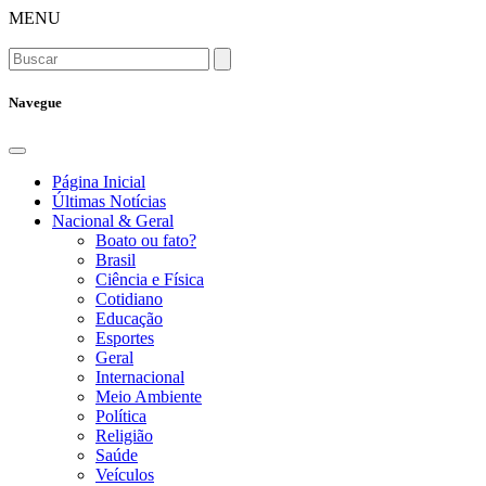
MENU
Navegue
Página Inicial
Últimas Notícias
Nacional & Geral
Boato ou fato?
Brasil
Ciência e Física
Cotidiano
Educação
Esportes
Geral
Internacional
Meio Ambiente
Política
Religião
Saúde
Veículos