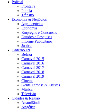
Policial
Fronteira
Polícia
Trânsito
Economia & Negócios
Agronegócios
Economia
Empregos e Concursos
Estudos e Pesquisas
Informe Publicitário
Justiça
Caderno JN
Beleza
Carnaval 2015
Carnaval 2016
Carnaval 2017
Carnaval 2018
Carnaval 2019
Cinema
Gente Famosa & Artistas
Música
Televisão
Cidades & Região
Anaurilândia
Angélica