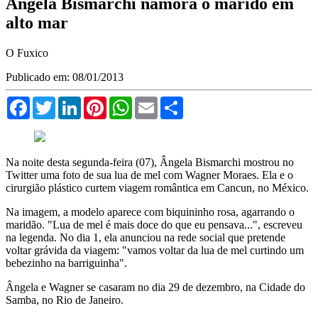
Ângela Bismarchi namora o marido em
alto mar
O Fuxico
Publicado em: 08/01/2013
Facebook
Twitter
LinkedIn
Pinterest
WhatsApp
Email
Compartilhar
Na noite desta segunda-feira (07), Ângela Bismarchi mostrou no
Twitter uma foto de sua lua de mel com Wagner Moraes. Ela e o
cirurgião plástico curtem viagem romântica em Cancun, no México.
Na imagem, a modelo aparece com biquininho rosa, agarrando o
maridão. "Lua de mel é mais doce do que eu pensava...", escreveu
na legenda. No dia 1, ela anunciou na rede social que pretende
voltar grávida da viagem: "vamos voltar da lua de mel curtindo um
bebezinho na barriguinha".
Ângela e Wagner se casaram no dia 29 de dezembro, na Cidade do
Samba, no Rio de Janeiro.