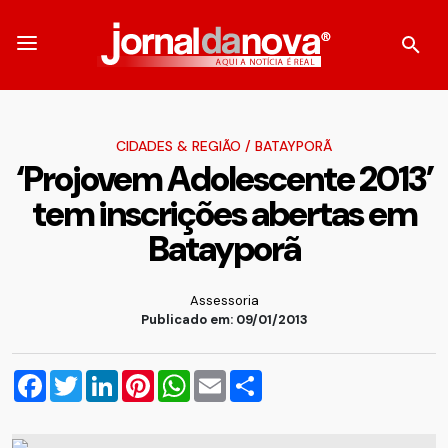
CIDADES & REGIÃO
/
BATAYPORÃ
‘Projovem Adolescente 2013’
tem inscrições abertas em
Batayporã
Assessoria
Publicado em: 09/01/2013
Facebook
Twitter
LinkedIn
Pinterest
WhatsApp
Email
Compartilhar