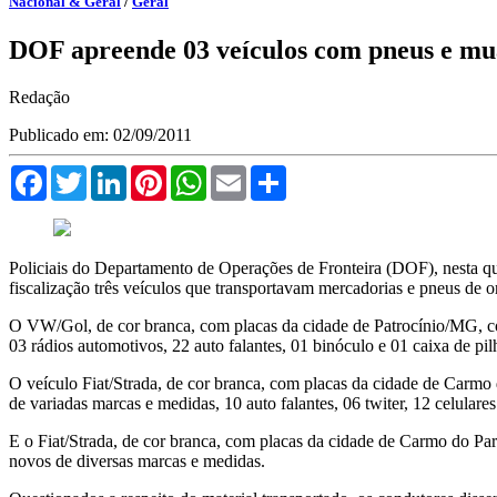
Nacional & Geral
/
Geral
DOF apreende 03 veículos com pneus e m
Redação
Publicado em: 02/09/2011
Facebook
Twitter
LinkedIn
Pinterest
WhatsApp
Email
Compartilhar
Policiais do Departamento de Operações de Fronteira (DOF), nesta qua
fiscalização três veículos que transportavam mercadorias e pneus de o
O VW/Gol, de cor branca, com placas da cidade de Patrocínio/MG, c
03 rádios automotivos, 22 auto falantes, 01 binóculo e 01 caixa de pil
O veículo Fiat/Strada, de cor branca, com placas da cidade de Car
de variadas marcas e medidas, 10 auto falantes, 06 twiter, 12 celulare
E o Fiat/Strada, de cor branca, com placas da cidade de Carmo do 
novos de diversas marcas e medidas.