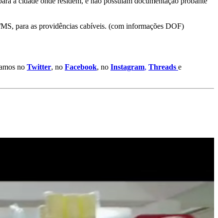
m para a cidade onde residem, e não possuíam documentação probante
o/MS, para as providências cabíveis. (com informações DOF)
stamos no
Twitter
, no
Facebook
, no
Instagram
,
Threads
e