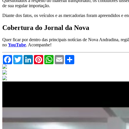
Questionados a respeito do material transportado, os condutores dis
de sua regular importação.
Diante dos fatos, os veículos e as mercadorias foram apreendidos e
Cobertura do Jornal da Nova
Quer ficar por dentro das principais notícias de Nova Andradina, reg
no
YouTube
. Acompanhe!
Facebook
Twitter
LinkedIn
Pinterest
WhatsApp
Email
Compartilhar