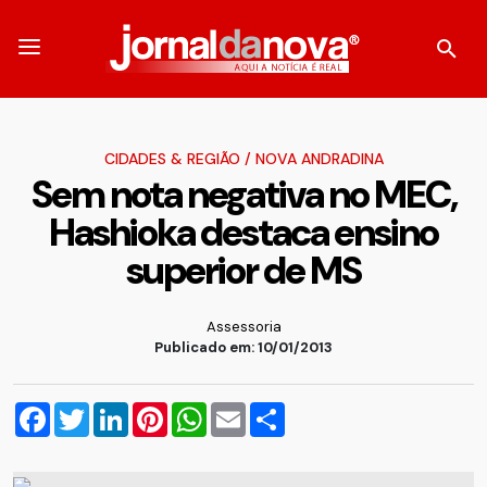
CIDADES & REGIÃO
/
NOVA ANDRADINA
Sem nota negativa no MEC,
Hashioka destaca ensino
superior de MS
Assessoria
Publicado em: 10/01/2013
Facebook
Twitter
LinkedIn
Pinterest
WhatsApp
Email
Compartilhar