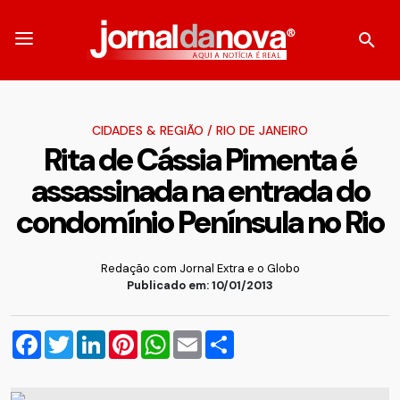
CIDADES & REGIÃO
/
RIO DE JANEIRO
Rita de Cássia Pimenta é
assassinada na entrada do
condomínio Península no Rio
Redação com Jornal Extra e o Globo
Publicado em: 10/01/2013
Facebook
Twitter
LinkedIn
Pinterest
WhatsApp
Email
Compartilhar