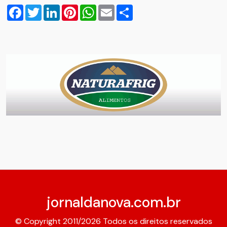
Facebook
Twitter
LinkedIn
Pinterest
WhatsApp
Email
Compartilhar
jornaldanova.com.br
© Copyright 2011/2026 Todos os direitos reservados