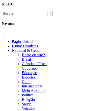
MENU
Navegue
Página Inicial
Últimas Notícias
Nacional & Geral
Boato ou fato?
Brasil
Ciência e Física
Cotidiano
Educação
Esportes
Geral
Internacional
Meio Ambiente
Política
Religião
Saúde
Veículos