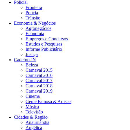
Policial
Fronteira
Polícia
Trânsito
Economia & Negócios
Agronegócios
Economia
Empregos e Concursos
Estudos e Pesquisas
Informe Publicitário
Justiça
Caderno JN
Beleza
Carnaval 2015
Carnaval 2016
Carnaval 2017
Carnaval 2018
Carnaval 2019
Cinema
Gente Famosa & Artistas
Música
Televisão
Cidades & Região
Anaurilândia
Angélica