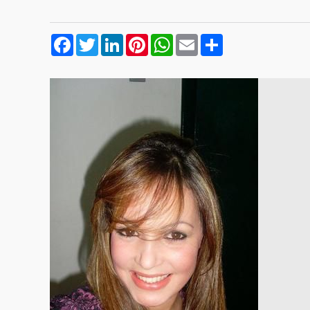
Facebook
Twitter
LinkedIn
Pinterest
WhatsApp
Email
Compartilhar