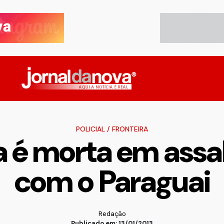
POLICIAL
/
FRONTEIRA
 é morta em assal
com o Paraguai
Redação
Publicado em: 13/01/2013