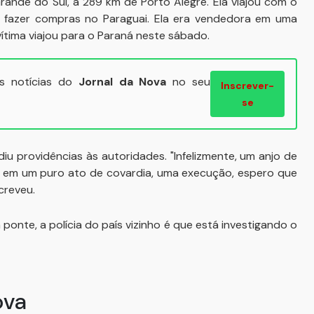
ande do Sul, a 289 km de Porto Alegre. Ela viajou com o
 fazer compras no Paraguai. Ela era vendedora em uma
tima viajou para o Paraná neste sábado.
ais notícias do
Jornal da Nova
no seu
Inscrever-
se
diu providências às autoridades. "Infelizmente, um anjo de
, em um puro ato de covardia, uma execução, espero que
creveu.
onte, a polícia do país vizinho é que está investigando o
ova