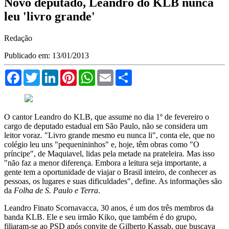
Novo deputado, Leandro do KLB nunca
leu 'livro grande'
Redação
Publicado em: 13/01/2013
Facebook
Twitter
LinkedIn
Pinterest
WhatsApp
Email
Compartilhar
O cantor Leandro do KLB, que assume no dia 1º de fevereiro o
cargo de deputado estadual em São Paulo, não se considera um
leitor voraz. "Livro grande mesmo eu nunca li", conta ele, que no
colégio leu uns "pequenininhos" e, hoje, têm obras como "O
príncipe", de Maquiavel, lidas pela metade na prateleira. Mas isso
"não faz a menor diferença. Embora a leitura seja importante, a
gente tem a oportunidade de viajar o Brasil inteiro, de conhecer as
pessoas, os lugares e suas dificuldades", define. As informações são
da
Folha de S. Paulo e Terra
.
Leandro Finato Scornavacca, 30 anos, é um dos três membros da
banda KLB. Ele e seu irmão Kiko, que também é do grupo,
filiaram-se ao PSD após convite de Gilberto Kassab, que buscava