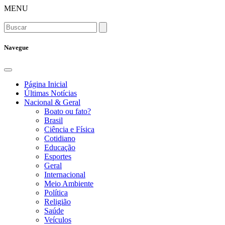
MENU
Navegue
Página Inicial
Últimas Notícias
Nacional & Geral
Boato ou fato?
Brasil
Ciência e Física
Cotidiano
Educação
Esportes
Geral
Internacional
Meio Ambiente
Política
Religião
Saúde
Veículos