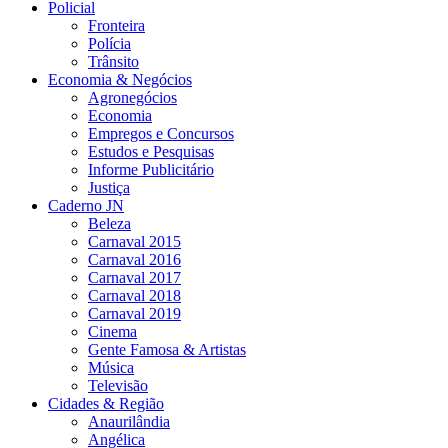
Policial
Fronteira
Polícia
Trânsito
Economia & Negócios
Agronegócios
Economia
Empregos e Concursos
Estudos e Pesquisas
Informe Publicitário
Justiça
Caderno JN
Beleza
Carnaval 2015
Carnaval 2016
Carnaval 2017
Carnaval 2018
Carnaval 2019
Cinema
Gente Famosa & Artistas
Música
Televisão
Cidades & Região
Anaurilândia
Angélica