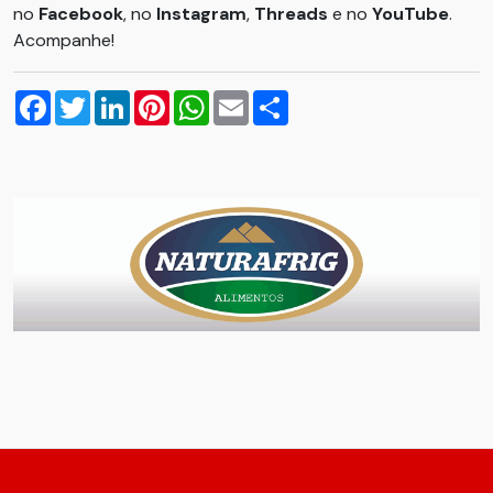
no
Facebook
, no
Instagram
,
Threads
e no
YouTube
.
Acompanhe!
Facebook
Twitter
LinkedIn
Pinterest
WhatsApp
Email
Compartilhar