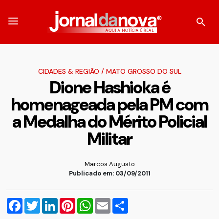
CIDADES & REGIÃO
/
MATO GROSSO DO SUL
Dione Hashioka é
homenageada pela PM com
a Medalha do Mérito Policial
Militar
Marcos Augusto
Publicado em: 03/09/2011
Facebook
Twitter
LinkedIn
Pinterest
WhatsApp
Email
Compartilhar