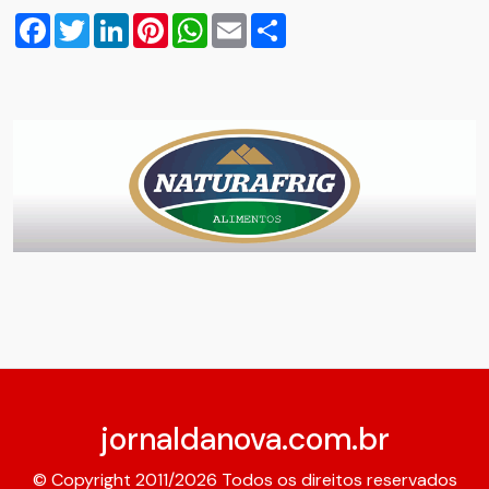
Facebook
Twitter
LinkedIn
Pinterest
WhatsApp
Email
Compartilhar
jornaldanova.com.br
© Copyright 2011/2026 Todos os direitos reservados