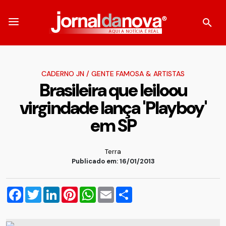
CADERNO JN
/
GENTE FAMOSA & ARTISTAS
Brasileira que leiloou
virgindade lança 'Playboy'
em SP
Terra
Publicado em: 16/01/2013
Facebook
Twitter
LinkedIn
Pinterest
WhatsApp
Email
Compartilhar