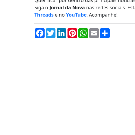
Quer ficar por dentro das principais notíci
Siga o
Jornal da Nova
nas redes sociais. E
Threads
e no
YouTube
. Acompanhe!
Facebook
Twitter
LinkedIn
Pinterest
WhatsApp
Email
Compartil