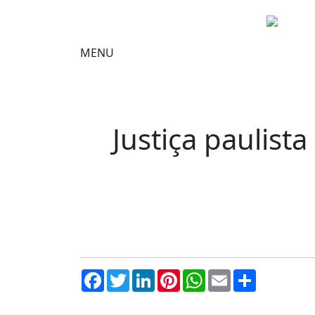
MENU
Justiça paulis
Facebook
Twitter
LinkedIn
Pinterest
WhatsApp
Email
Compartil