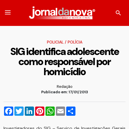
POLICIAL
/
POLÍCIA
SIG identifica adolescente
como responsável por
homicídio
Redação
Publicado em: 17/01/2013
Facebook
Twitter
LinkedIn
Pinterest
WhatsApp
Email
Compartilhar
Investigadores do SIG – Serviço de Investigações Gerais