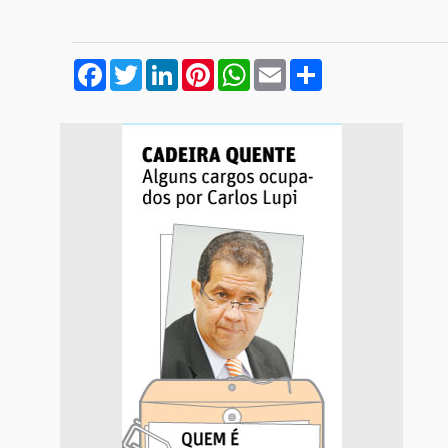
Facebook
Twitter
LinkedIn
Pinterest
WhatsApp
Email
Compartilhar