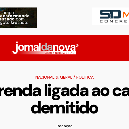
NACIONAL & GERAL
/
POLÍTICA
enda ligada ao car
demitido
Redação