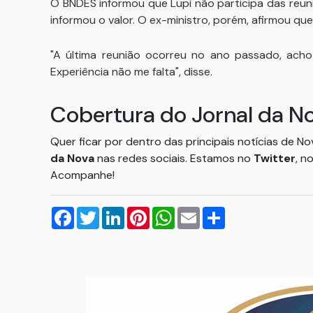
O BNDES informou que Lupi não participa das reu
informou o valor. O ex-ministro, porém, afirmou qu
"A última reunião ocorreu no ano passado, ach
Experiência não me falta", disse.
Cobertura do Jornal da N
Quer ficar por dentro das principais notícias de N
da Nova
nas redes sociais. Estamos no
Twitter
, n
Acompanhe!
Facebook
Twitter
LinkedIn
Pinterest
WhatsApp
Email
Compartilhar