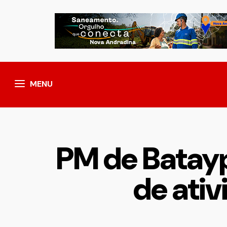
MENU
PM de Batayp
de ativ