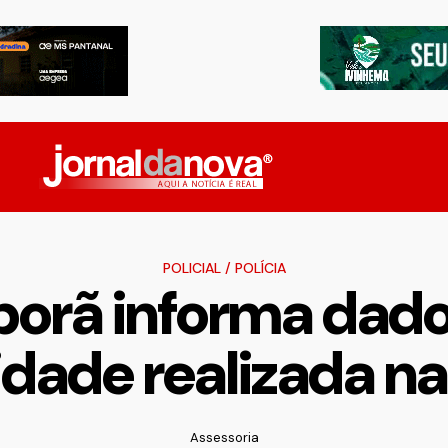
POLICIAL
/
POLÍCIA
orã informa dados
idade realizada n
Assessoria