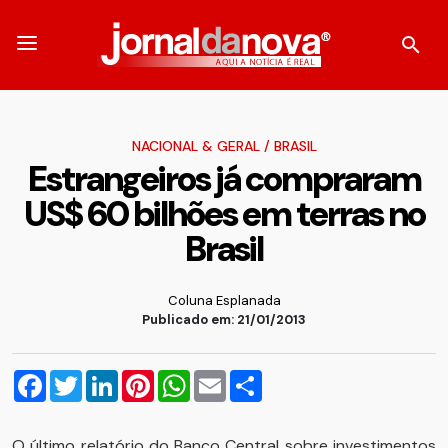
NACIONAL & GERAL
/
BRASIL
Estrangeiros já compraram
US$ 60 bilhões em terras no
Brasil
Coluna Esplanada
Publicado em: 21/01/2013
Facebook
Twitter
LinkedIn
Pinterest
WhatsApp
Email
Compartilhar
O último relatório do Banco Central sobre investimentos