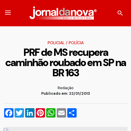
POLICIAL
/
POLÍCIA
PRF de MS recupera
caminhão roubado em SP na
BR 163
Redação
Publicado em: 22/01/2013
Facebook
Twitter
LinkedIn
Pinterest
WhatsApp
Email
Compartilhar