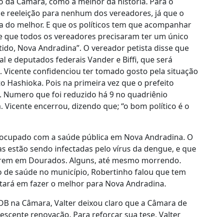
o da Câmara, como a melhor da história. Para o
e reeleição para nenhum dos vereadores, já que o
 do melhor. E que os políticos tem que acompanhar
e que todos os vereadores precisaram ter um único
rtido, Nova Andradina”. O vereador petista disse que
 e deputados federais Vander e Biffi, que será
. Vicente confidenciou ter tomado gosto pela situação
o Hashioka. Pois na primeira vez que o prefeito
. Numero que foi reduzido há 9 no quadriênio
ra. Vicente encerrou, dizendo que; “o bom político é o
eocupado com a saúde pública em Nova Andradina. O
as estão sendo infectadas pelo vírus da dengue, e que
tarem em Dourados. Alguns, até mesmo morrendo.
 de saúde no município, Robertinho falou que tem
tará em fazer o melhor para Nova Andradina.
DB na Câmara, Valter deixou claro que a Câmara de
escente renovação. Para reforçar sua tese, Valter