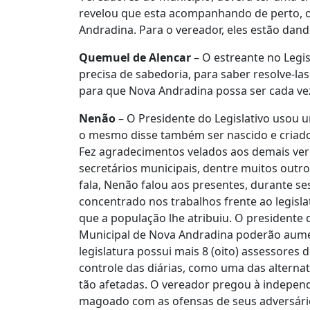
revelou que esta acompanhando de perto, o
Andradina. Para o vereador, eles estão da
Quemuel de Alencar
– O estreante no Legis
precisa de sabedoria, para saber resolve-las
para que Nova Andradina possa ser cada ve
Nenão
– O Presidente do Legislativo usou 
o mesmo disse também ser nascido e criado
Fez agradecimentos velados aos demais vere
secretários municipais, dentre muitos outr
fala, Nenão falou aos presentes, durante s
concentrado nos trabalhos frente ao legisla
que a população lhe atribuiu. O presidente
Municipal de Nova Andradina poderão aume
legislatura possui mais 8 (oito) assessore
controle das diárias, como uma das alternat
tão afetadas. O vereador pregou à independ
magoado com as ofensas de seus adversári