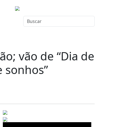
ão; vão de “Dia de
e sonhos”