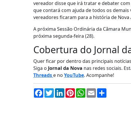
vereador disse que irá tratar e debater com
que contará com ajuda de todos os demais v
vereadores ficaram para a história de Nova
A próxima Sessão Ordinária da Câmara Muni
próxima segunda-feira (28).
Cobertura do Jornal d
Quer ficar por dentro das principais notíci
Siga o
Jornal da Nova
nas redes sociais. E
Threads
e no
YouTube
. Acompanhe!
Facebook
Twitter
LinkedIn
Pinterest
WhatsApp
Email
Compartil