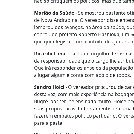
não só critiquem os políticos, mas que tam
Marião da Saúde
- Se mostrou bastante oti
de Nova Andradina. O vereador disse entende
lembrou dos avanços, na área da saúde, que
cobrou do prefeito Roberto Hashioka, um Se
que quer legislar com o intuito de ajudar a 
Ricardo Lima
– Falou do orgulho de ser nas
da responsabilidade que o cargo lhe atribui
Que irá responder os anseios da população 
a lugar algum e conta com apoio de todos.
Sandro Hoici
- O vereador procurou deixar 
desta vez, com mais experiência na bagage
Bugre, por ter lhe ensinado muito. Hoice 
suas proposituras. Indiretamente deu uma 
fazerem embates político partidário. O ve
para a pasta.