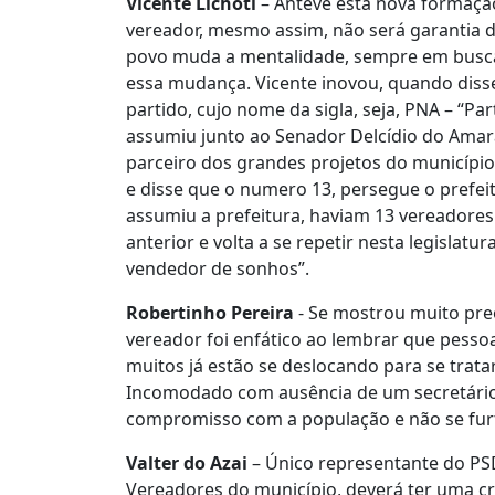
Vicente Lichoti
– Antevê esta nova formaçã
vereador, mesmo assim, não será garantia d
povo muda a mentalidade, sempre em busca
essa mudança. Vicente inovou, quando diss
partido, cujo nome da sigla, seja, PNA – “Pa
assumiu junto ao Senador Delcídio do Amaral
parceiro dos grandes projetos do município
e disse que o numero 13, persegue o prefeit
assumiu a prefeitura, haviam 13 vereadores
anterior e volta a se repetir nesta legislatu
vendedor de sonhos”.
Robertinho Pereira
- Se mostrou muito pr
vereador foi enfático ao lembrar que pesso
muitos já estão se deslocando para se tra
Incomodado com ausência de um secretário
compromisso com a população e não se fur
Valter do Azai
– Único representante do PS
Vereadores do município, deverá ter uma cr