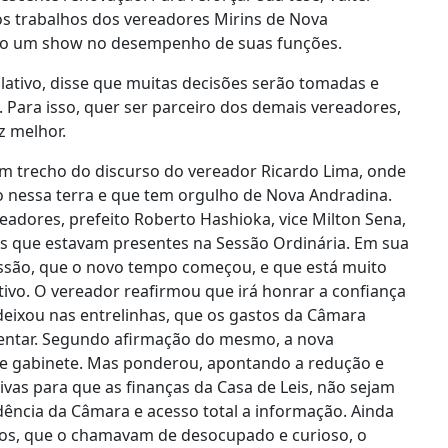
s trabalhos dos vereadores Mirins de Nova
ndo um show no desempenho de suas funções.
lativo, disse que muitas decisões serão tomadas e
. Para isso, quer ser parceiro dos demais vereadores,
z melhor.
um trecho do discurso do vereador Ricardo Lima, onde
 nessa terra e que tem orgulho de Nova Andradina.
adores, prefeito Roberto Hashioka, vice Milton Sena,
os que estavam presentes na Sessão Ordinária. Em sua
essão, que o novo tempo começou, e que está muito
tivo. O vereador reafirmou que irá honrar a confiança
 deixou nas entrelinhas, que os gastos da Câmara
ntar. Segundo afirmação do mesmo, a nova
s de gabinete. Mas ponderou, apontando a redução e
ivas para que as finanças da Casa de Leis, não sejam
ência da Câmara e acesso total a informação. Ainda
os, que o chamavam de desocupado e curioso, o