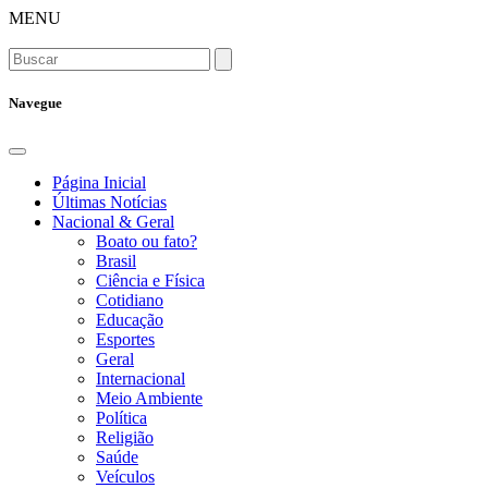
MENU
Navegue
Página Inicial
Últimas Notícias
Nacional & Geral
Boato ou fato?
Brasil
Ciência e Física
Cotidiano
Educação
Esportes
Geral
Internacional
Meio Ambiente
Política
Religião
Saúde
Veículos