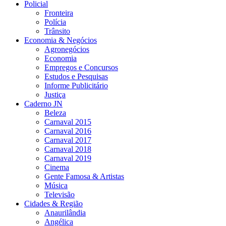
Policial
Fronteira
Polícia
Trânsito
Economia & Negócios
Agronegócios
Economia
Empregos e Concursos
Estudos e Pesquisas
Informe Publicitário
Justiça
Caderno JN
Beleza
Carnaval 2015
Carnaval 2016
Carnaval 2017
Carnaval 2018
Carnaval 2019
Cinema
Gente Famosa & Artistas
Música
Televisão
Cidades & Região
Anaurilândia
Angélica