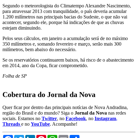
Segundo o meteorologista do Climatempo Alexandre Nascimento,
para atravessar 2013 com tranquilidade, o país deveria acumular
1.200 milímetros nas principais bacias do Sudeste, o que não vai
acontecer, segundo ele, porque há indicações de que as chuvas
estejam diminuindo.
Pelos seus cálculos, em janeiro a acumulação será de no máximo
350 milímetros e, somando fevereiro e março, serão mais 300
milímetros, bem abaixo do necessário.
Se os reservatórios continuarem baixos, há risco de o abastecimento
em 2014, ano da Copa, ficar comprometido.
Folha de SP
Cobertura do Jornal da Nova
Quer ficar por dentro das principais notícias de Nova Andradina,
região do Brasil e do mundo? Siga o
Jornal da Nova
nas redes
sociais. Estamos no
Twitter
, no
Facebook
, no
Instagram
,
Threads
e no
YouTube
. Acompanhe!
Facebook
Twitter
LinkedIn
Pinterest
WhatsApp
Email
Compartilhar