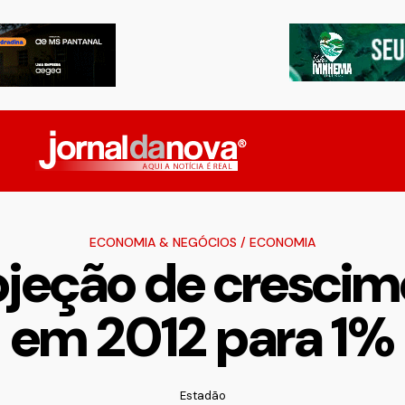
ECONOMIA & NEGÓCIOS
/
ECONOMIA
ojeção de crescime
em 2012 para 1%
Estadão