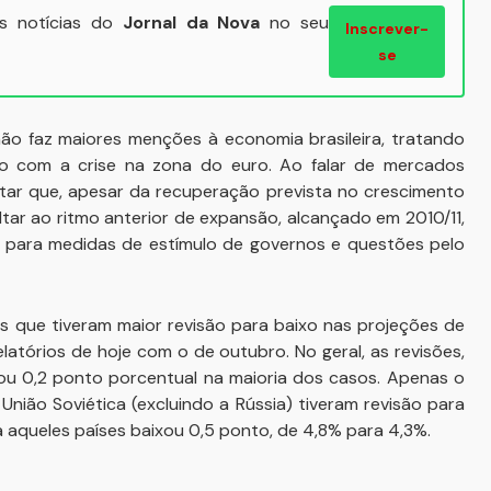
ais notícias do
Jornal da Nova
no seu
Inscrever-
se
não faz maiores menções à economia brasileira, tratando
o com a crise na zona do euro. Ao falar de mercados
entar que, apesar da recuperação prevista no crescimento
ar ao ritmo anterior de expansão, alcançado em 2010/11,
 para medidas de estímulo de governos e questões pelo
ses que tiveram maior revisão para baixo nas projeções de
tórios de hoje com o de outubro. No geral, as revisões,
 ou 0,2 ponto porcentual na maioria dos casos. Apenas o
nião Soviética (excluindo a Rússia) tiveram revisão para
a aqueles países baixou 0,5 ponto, de 4,8% para 4,3%.