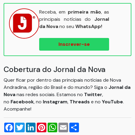
Receba, em
primeira mão
, as
principais notícias do
Jornal
da Nova
no seu
WhatsApp!
Inscrever-se
Cobertura do Jornal da Nova
Quer ficar por dentro das principais notícias de Nova
Andradina, região do Brasil e do mundo? Siga o
Jornal da
Nova
nas redes sociais. Estamos no
Twitter
,
no
Facebook
, no
Instagram
,
Threads
e no
YouTube
.
Acompanhe!
Facebook
Twitter
LinkedIn
Pinterest
WhatsApp
Email
Compartilhar