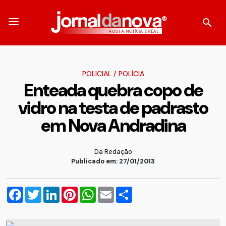
POLICIAL
/
POLÍCIA
Enteada quebra copo de
vidro na testa de padrasto
em Nova Andradina
Da Redação
Publicado em: 27/01/2013
Facebook
Twitter
LinkedIn
Pinterest
WhatsApp
Email
Compartilhar