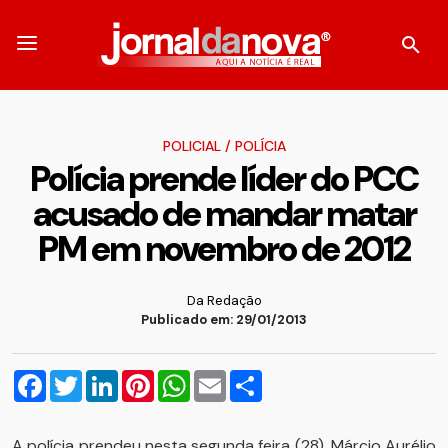
POLICIAL
/
POLÍCIA
Polícia prende líder do PCC
acusado de mandar matar
PM em novembro de 2012
Da Redação
Publicado em: 29/01/2013
Facebook
Twitter
LinkedIn
Pinterest
WhatsApp
Email
Compartilhar
A polícia prendeu nesta segunda feira (28), Márcio Aurélio