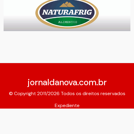
jornaldanova.com.br
© Copyright 2011/2026 Todos os direitos reservados
Expediente