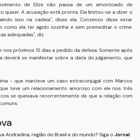
epoimento de Elize não passa de um amontoado de
 quiser. A acusação está pronta. Ela limitou-se a dizer o
aindo isso na cadeia", disse ela. Conzenzo disse estar
m como ela ter agido sozinha e sem premeditar o crime.
tas adequadas", diz.
nos próximos 15 dias a pedido da defesa. Somente após
a deverá se manifestar sobre a data do julgamento, que
eal Lima - que manteve um caso extraconjugal com Marcos
u que teve um relacionamento amoroso com ele nos três
cos se queixava recorrentemente de que a relação com
a comuns.
ova
ova Andradina, região do Brasil e do mundo? Siga o
Jornal