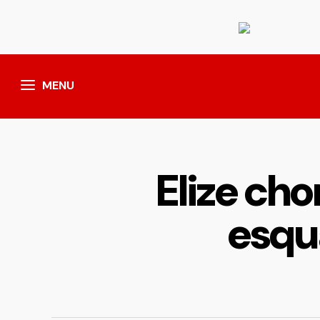
MENU
Elize ch
esqu