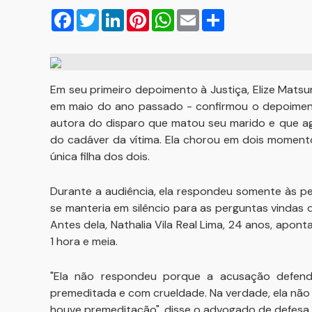
Facebook
Twitter
LinkedIn
Pinterest
WhatsApp
Email
Compartilhar
Em seu primeiro depoimento à Justiça, Elize Mat
em maio do ano passado - confirmou o depoimento
autora do disparo que matou seu marido e que ag
do cadáver da vítima. Ela chorou em dois momento
única filha dos dois.
Durante a audiência, ela respondeu somente às perg
se manteria em silêncio para as perguntas vindas 
Antes dela, Nathalia Vila Real Lima, 24 anos, ap
1 hora e meia.
"Ela não respondeu porque a acusação defend
premeditada e com crueldade. Na verdade, ela não
houve premeditação", disse o advogado de defesa,