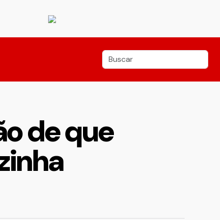
ão de que
zinha