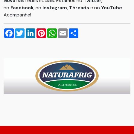
Nova
nas redes sociais. Estamos no
Twitter
,
no
Facebook
, no
Instagram
,
Threads
e no
YouTube
.
Acompanhe!
Facebook
Twitter
LinkedIn
Pinterest
WhatsApp
Email
Compartilhar