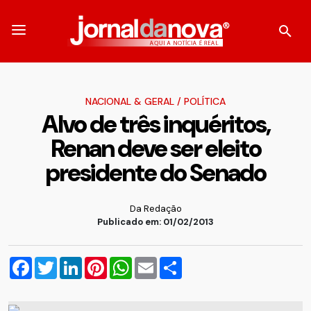
NACIONAL & GERAL
/
POLÍTICA
Alvo de três inquéritos,
Renan deve ser eleito
presidente do Senado
Da Redação
Publicado em: 01/02/2013
Facebook
Twitter
LinkedIn
Pinterest
WhatsApp
Email
Compartilhar