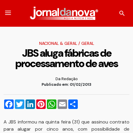
NACIONAL & GERAL
/
GERAL
JBS aluga fábricas de
processamento de aves
Da Redação
Publicado em: 01/02/2013
Facebook
Twitter
LinkedIn
Pinterest
WhatsApp
Email
Compartilhar
A JBS informou na quinta feira (31) que assinou contrato
para alugar por cinco anos, com possibilidade de