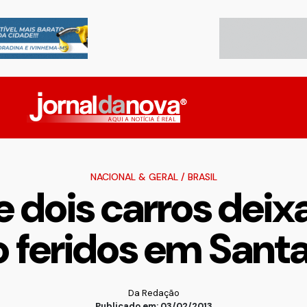
NACIONAL & GERAL
/
BRASIL
e dois carros dei
 feridos em Sant
Da Redação
Publicado em: 03/02/2013