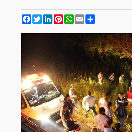
Facebook
Twitter
LinkedIn
Pinterest
WhatsApp
Email
Compartilhar