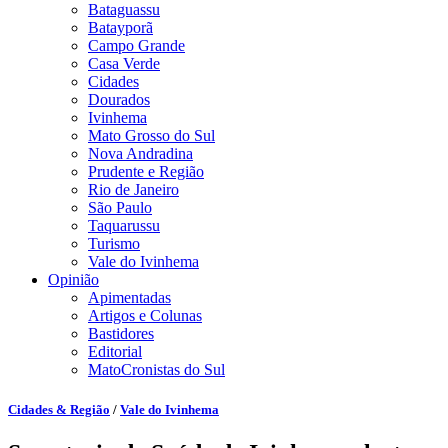
Bataguassu
Batayporã
Campo Grande
Casa Verde
Cidades
Dourados
Ivinhema
Mato Grosso do Sul
Nova Andradina
Prudente e Região
Rio de Janeiro
São Paulo
Taquarussu
Turismo
Vale do Ivinhema
Opinião
Apimentadas
Artigos e Colunas
Bastidores
Editorial
MatoCronistas do Sul
Cidades & Região
/
Vale do Ivinhema