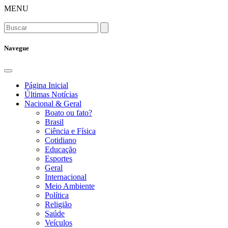
MENU
Navegue
Página Inicial
Últimas Notícias
Nacional & Geral
Boato ou fato?
Brasil
Ciência e Física
Cotidiano
Educação
Esportes
Geral
Internacional
Meio Ambiente
Política
Religião
Saúde
Veículos