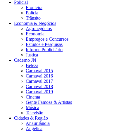
Policial
Fronteira
Polícia
Trânsito
Economia & Negócios
Agronegócios
Economia
Empregos e Concursos
Estudos e Pesquisas
Informe Publicitário
Justiça
Caderno JN
Beleza
Carnaval 2015
Carnaval 2016
Carnaval 2017
Carnaval 2018
Carnaval 2019
Cinema
Gente Famosa & Artistas
Música
Televisão
Cidades & Região
Anaurilândia
Angélica