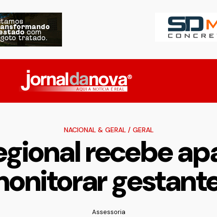
NACIONAL & GERAL
/
GERAL
egional recebe ap
onitorar gestant
Assessoria