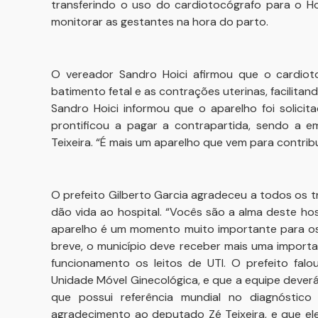
transferindo o uso do cardiotocógrafo para o Ho
monitorar as gestantes na hora do parto.
O vereador Sandro Hoici afirmou que o cardiot
batimento fetal e as contrações uterinas, facilitan
Sandro Hoici informou que o aparelho foi solicita
prontificou a pagar a contrapartida, sendo a 
Teixeira. “É mais um aparelho que vem para contrib
O prefeito Gilberto Garcia agradeceu a todos os t
dão vida ao hospital. “Vocês são a alma deste hos
aparelho é um momento muito importante para os 
breve, o município deve receber mais uma import
funcionamento os leitos de UTI. O prefeito fal
Unidade Móvel Ginecológica, e que a equipe dever
que possui referência mundial no diagnóstico
agradecimento ao deputado Zé Teixeira, e que el