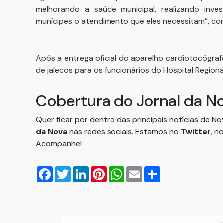
melhorando a saúde municipal, realizando inv
munícipes o atendimento que eles necessitam”, conc
Após a entrega oficial do aparelho cardiotocógrafo
de jalecos para os funcionários do Hospital Regiona
Cobertura do Jornal da N
Quer ficar por dentro das principais notícias de N
da Nova
nas redes sociais. Estamos no
Twitter
, n
Acompanhe!
Facebook
Twitter
LinkedIn
Pinterest
WhatsApp
Email
Compartilhar