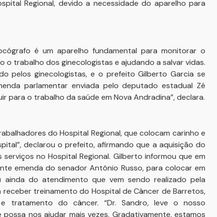
spital Regional, devido a necessidade do aparelho para
ocógrafo é um aparelho fundamental para monitorar o
do o trabalho dos ginecologistas e ajudando a salvar vidas.
do pelos ginecologistas, e o prefeito Gilberto Garcia se
emenda parlamentar enviada pelo deputado estadual Zé
uir para o trabalho da saúde em Nova Andradina”, declara.
rabalhadores do Hospital Regional, que colocam carinho e
pital”, declarou o prefeito, afirmando que a aquisição do
serviços no Hospital Regional. Gilberto informou que em
ante emenda do senador Antônio Russo, para colocar em
ou ainda do atendimento que vem sendo realizado pela
á receber treinamento do Hospital de Câncer de Barretos,
 e tratamento do câncer. “Dr. Sandro, leve o nosso
e possa nos ajudar mais vezes. Gradativamente, estamos