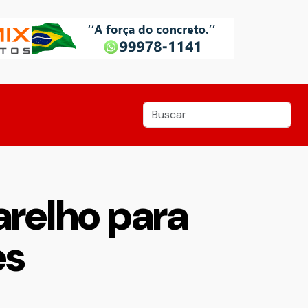
arelho para
es