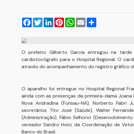
Facebook
Twitter
LinkedIn
Pinterest
WhatsApp
Email
Compartilhar
O prefeito Gilberto Garcia entregou na tarde
cardiotocógrafo para o Hospital Regional. O card
através do acompanhamento do registro gráfico da 
O aparelho foi entregue no Hospital Regional F
ainda com as presenças da primeira-dama Joana 
Nova Andradina (Funsau-NA), Norberto Fabri Juni
secretários Tito José (Saúde), Walter Fernand
(Administração), Fábio Selhorst (Desenvolvimento 
vereador Sandro Hoici, da Coordenação de Vetore
Banco do Brasil.