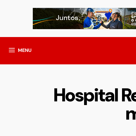
MENU
Hospital R
m