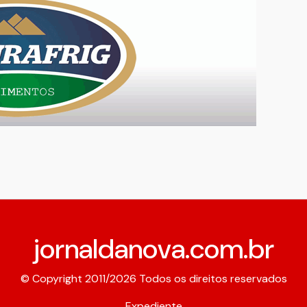
jornaldanova.com.br
© Copyright 2011/2026 Todos os direitos reservados
Expediente