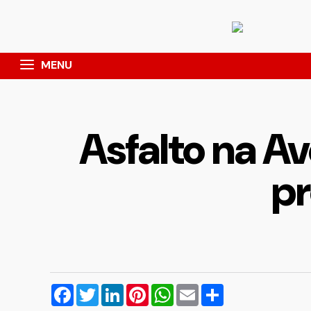
MENU
Asfalto na A
pr
Facebook
Twitter
LinkedIn
Pinterest
WhatsApp
Email
Compartilhar