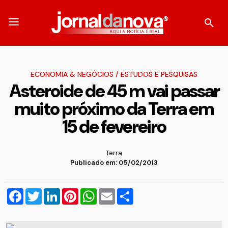
ECONOMIA & NEGÓCIOS
/
ESTUDOS E PESQUISAS
Asteroide de 45 m vai passar
muito próximo da Terra em
15 de fevereiro
Terra
Publicado em: 05/02/2013
Facebook
Twitter
LinkedIn
Pinterest
WhatsApp
Email
Compartilhar