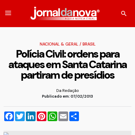
NACIONAL & GERAL
/
BRASIL
Polícia Civil: ordens para
ataques em Santa Catarina
partiram de presídios
Da Redação
Publicado em: 07/02/2013
Facebook
Twitter
LinkedIn
Pinterest
WhatsApp
Email
Compartilhar