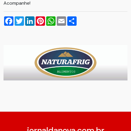
Acompanhe!
Facebook
Twitter
LinkedIn
Pinterest
WhatsApp
Email
Compartilhar
jornaldanova.com.br