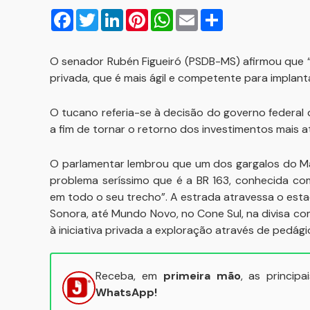
Facebook
Twitter
LinkedIn
Pinterest
WhatsApp
Email
Compartilhar
O senador Rubén Figueiró (PSDB-MS) afirmou que “e
privada, que é mais ágil e competente para implan
O tucano referia-se à decisão do governo federal de
a fim de tornar o retorno dos investimentos mais a
O parlamentar lembrou que um dos gargalos do Ma
problema seríssimo que é a BR 163, conhecida co
em todo o seu trecho”. A estrada atravessa o est
Sonora, até Mundo Novo, no Cone Sul, na divisa c
à iniciativa privada a exploração através de ped
Receba, em
primeira mão
, as princip
WhatsApp!