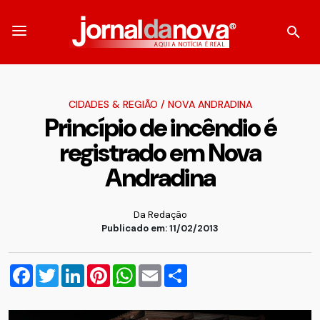
CIDADES & REGIÃO
/
NOVA ANDRADINA
Princípio de incêndio é
registrado em Nova
Andradina
Da Redação
Publicado em: 11/02/2013
Facebook
Twitter
LinkedIn
Pinterest
WhatsApp
Email
Compartilhar