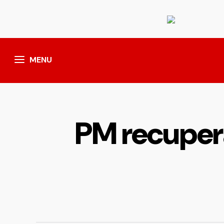
MENU
PM recuper