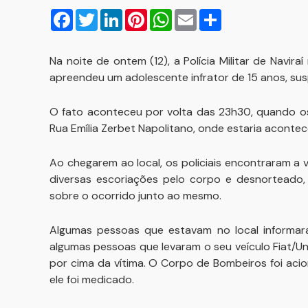
Facebook
Twitter
LinkedIn
Pinterest
WhatsApp
Email
Compartilhar
Na noite de ontem (12), a Polícia Militar de Navi
apreendeu um adolescente infrator de 15 anos, sus
O fato aconteceu por volta das 23h30, quando os
Rua Emília Zerbet Napolitano, onde estaria aconte
Ao chegarem ao local, os policiais encontraram a 
diversas escoriações pelo corpo e desnorteado, 
sobre o ocorrido junto ao mesmo.
Algumas pessoas que estavam no local informara
algumas pessoas que levaram o seu veículo Fiat/
por cima da vítima. O Corpo de Bombeiros foi aci
ele foi medicado.