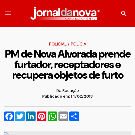
POLICIAL
/
POLÍCIA
PM de Nova Alvorada prende
furtador, receptadores e
recupera objetos de furto
Da Redação
Publicado em: 14/02/2013
Facebook
Twitter
LinkedIn
Pinterest
WhatsApp
Email
Compartilhar