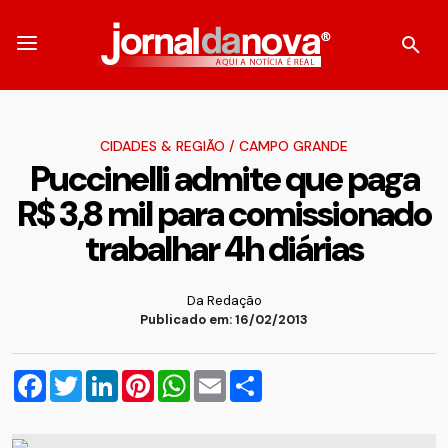
CIDADES & REGIÃO
/
CAMPO GRANDE
Puccinelli admite que paga
R$ 3,8 mil para comissionado
trabalhar 4h diárias
Da Redação
Publicado em: 16/02/2013
Facebook
Twitter
LinkedIn
Pinterest
WhatsApp
Email
Compartilhar