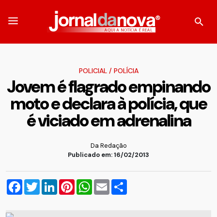
POLICIAL
/
POLÍCIA
Jovem é flagrado empinando
moto e declara à polícia, que
é viciado em adrenalina
Da Redação
Publicado em: 16/02/2013
Facebook
Twitter
LinkedIn
Pinterest
WhatsApp
Email
Compartilhar