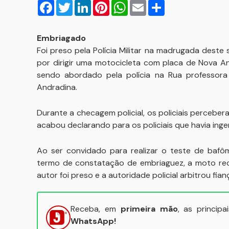
Facebook
Twitter
LinkedIn
Pinterest
WhatsApp
Email
Compartilhar
Embriagado
Foi preso pela Polícia Militar na madrugada dest
por dirigir uma motocicleta com placa de Nova An
sendo abordado pela polícia na Rua professora
Andradina.
Durante a checagem policial, os policiais percebe
acabou declarando para os policiais que havia inger
Ao ser convidado para realizar o teste de bafô
termo de constatação de embriaguez, a moto rece
autor foi preso e a autoridade policial arbitrou fian
Receba, em
primeira mão
, as princip
WhatsApp!