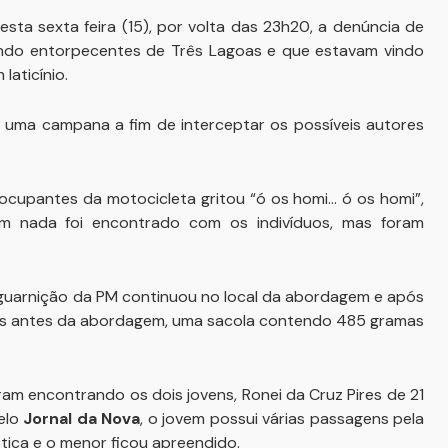
esta sexta feira (15), por volta das 23h20, a denúncia de
ndo entorpecentes de Três Lagoas e que estavam vindo
laticínio.
ram uma campana a fim de interceptar os possíveis autores
ocupantes da motocicleta gritou “ó os homi... ó os homi”,
m nada foi encontrado com os indivíduos, mas foram
 guarnição da PM continuou no local da abordagem e após
os antes da abordagem, uma sacola contendo 485 gramas
aram encontrando os dois jovens, Ronei da Cruz Pires de 21
elo
Jornal da Nova
, o jovem possui várias passagens pela
tiça e o menor ficou apreendido.