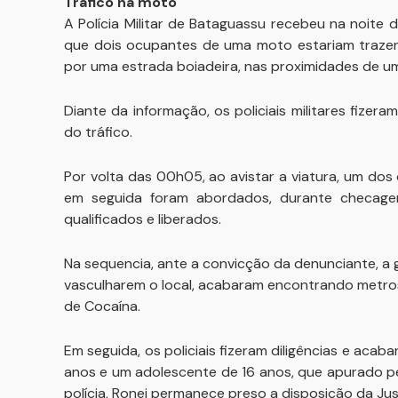
Tráfico na moto
A Polícia Militar de Bataguassu recebeu na noite d
que dois ocupantes de uma moto estariam traze
por uma estrada boiadeira, nas proximidades de um 
Diante da informação, os policiais militares fize
do tráfico.
Por volta das 00h05, ao avistar a viatura, um dos 
em seguida foram abordados, durante checage
qualificados e liberados.
Na sequencia, ante a convicção da denunciante, a
vasculharem o local, acabaram encontrando metr
de Cocaína.
Em seguida, os policiais fizeram diligências e acab
anos e um adolescente de 16 anos, que apurado p
polícia, Ronei permanece preso a disposição da Jus