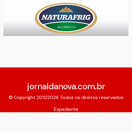
jornaldanova.com.br
© Copyright 2011/2026 Todos os direitos reservados
Expediente