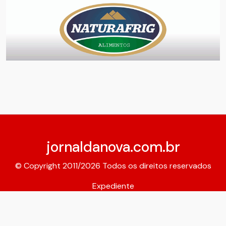
jornaldanova.com.br
© Copyright 2011/2026 Todos os direitos reservados
Expediente